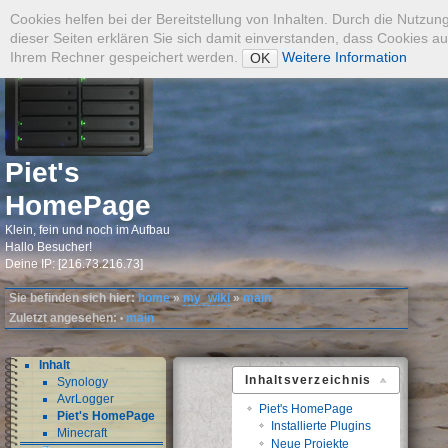
Admin
Cookies helfen bei der Bereitstellung von Inhalten. Durch die Nutzun
dieser Seiten erklären Sie sich damit einverstanden, dass Cookies au
Ihrem Rechner gespeichert werden.
Weitere Information
OK
Suche
Piet's
HomePage
Klein, fein und noch im Aufbau
Hallo Besucher!
Deine IP: [216.73.216.73]
Sie befinden sich hier:
home
»
my_wiki
»
main
Zuletzt angesehen:
main
•
Inhalt
Inhaltsverzeichnis
Synology
AvrLogger
Piet's HomePage
Piet's HomePage
Installierte Plugins
Minecraft
Neue Projekte