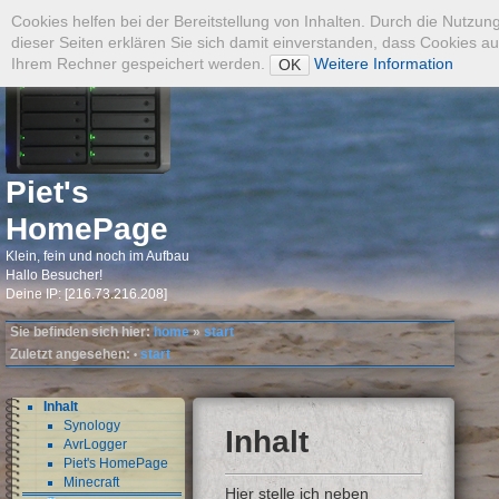
Admin
Cookies helfen bei der Bereitstellung von Inhalten. Durch die Nutzun
dieser Seiten erklären Sie sich damit einverstanden, dass Cookies au
Ihrem Rechner gespeichert werden.
Weitere Information
OK
Suche
Piet's
HomePage
Klein, fein und noch im Aufbau
Hallo Besucher!
Deine IP: [216.73.216.208]
Sie befinden sich hier:
home
»
start
Zuletzt angesehen:
start
•
Inhalt
Synology
Inhalt
AvrLogger
Piet's HomePage
Minecraft
Hier stelle ich neben