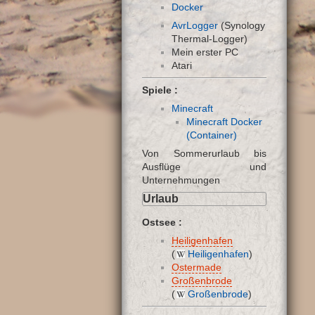
Docker
AvrLogger
(Synology
Thermal-Logger)
Mein erster PC
Atari
Spiele :
Minecraft
Minecraft Docker
(Container)
Von Sommerurlaub bis
Ausflüge und
Unternehmungen
Urlaub
Ostsee :
Heiligenhafen
(
Heiligenhafen
)
Ostermade
Großenbrode
(
Großenbrode
)