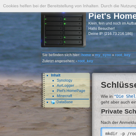
Cookies helfen bei der Bereitstellung von Inhalten. Durch die Nutzu
Piet's Hom
Klein, fein und noch im Aufb
Hallo Besucher!
Deine IP: [216.73.216.186]
Sie befinden sich hier:
home
»
my_syno
»
root_key
Zuletzt angesehen:
root_key
•
Inhalt
Synology
Schlüsse
AvrLogger
Piet's HomePage
Minecraft
Wie in
"Die Shel
geht aber auch ei
DataBase
Private Sch
Nach der Anmeldu
mkdir -p /roo