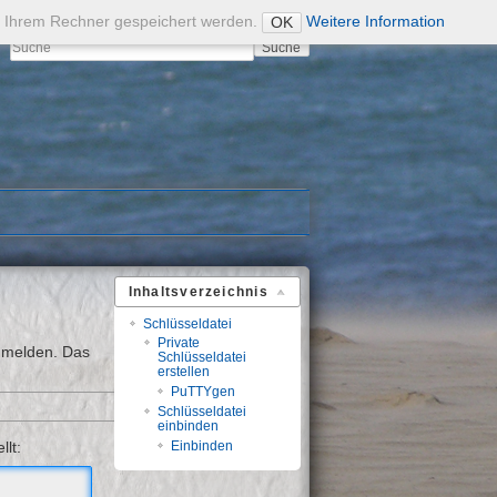
Admin
auf Ihrem Rechner gespeichert werden.
Weitere Information
OK
Suche
Inhaltsverzeichnis
Schlüsseldatei
Private
melden. Das
Schlüsseldatei
erstellen
PuTTYgen
Schlüsseldatei
einbinden
Einbinden
llt: