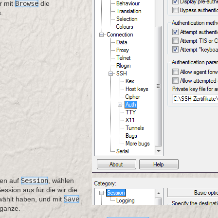
r mit
Browse
die
.
ben auf
Session
, wählen
ession aus für die wir die
wählt haben, und mit
Save
 ganze.