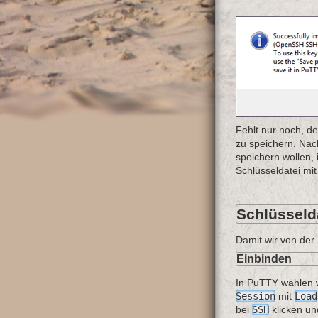
Fehlt nur noch, d
zu speichern. Nac
speichern wollen,
Schlüsseldatei mi
Schlüsseld
Damit wir von der 
Einbinden
In PuTTY wählen w
Session
mit
Load
bei
SSH
klicken un