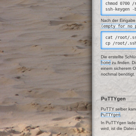
chmod 0700 /r
ssh-keygen -
Nach der Eingabe
(empty for no 
cat /root/.s
cp /root/.ss
Die erstellte Schlü
home
zu finden. Di
einem sicherem Ort
nochmal benötigt.
PuTTYgen
PuTTY selber kann 
PuTTYgen
.
In PuTTYgen laden
wird, ist die Date