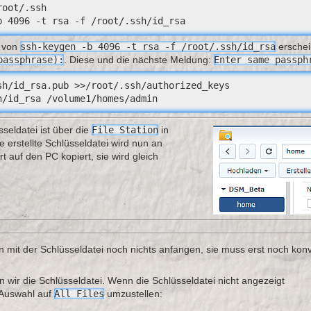
oot/.ssh

b 4096 -t rsa -f /root/.ssh/id_rsa
 von
ssh-keygen -b 4096 -t rsa -f /root/.ssh/id_rsa
erschei
passphrase):
. Diese und die nächste Meldung:
Enter same passph
sh/id_rsa.pub >>/root/.ssh/authorized_keys

h/id_rsa /volume1/homes/admin
sseldatei ist über die
File Station
in
e erstellte Schlüsseldatei wird nun an
 auf den PC kopiert, sie wird gleich
mit der Schlüsseldatei noch nichts anfangen, sie muss erst noch konve
 wir die Schlüsseldatei. Wenn die Schlüsseldatei nicht angezeigt
i-Auswahl auf
All Files
umzustellen: