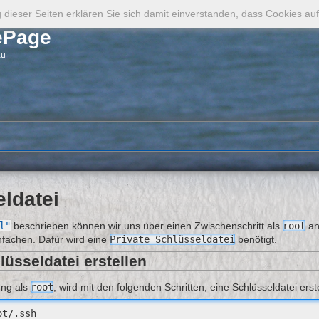
ng dieser Seiten erklären Sie sich damit einverstanden, dass Cookies 
ePage
au
ldatei
l"
beschrieben können wir uns über einen Zwischenschritt als
root
an
nfachen. Dafür wird eine
Private Schlüsseldatei
benötigt.
lüsseldatei erstellen
ng als
root
, wird mit den folgenden Schritten, eine Schlüsseldatei erste
t/.ssh
